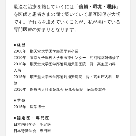
最適な治療を施していくには「
信頼・環境・理解
」
を医師と患者さまの間で築いていく相互関係が大切
です。それらを適えていくことが、私が掲げている
専門医療の始まりとなります。
■ 経 歴
2008年 順天堂大学医学部医学科卒業
2010年 東京女子医科大学東医療センター 初期臨床研修修了
2010年 順天堂大学医学部附属順天堂医院 腎・高血圧内科
入局
2015年 順天堂大学医学部附属浦安病院 腎・高血圧内科 助
教
2016年 医療法人社団苑風会 苑風会病院 病院長就任
■ 学 位
2015年 医学博士
■ 認 定 医 ・ 専 門 医
日本内科学会 認定医
日本腎臓学会 専門医