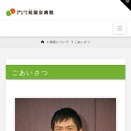
T
t
W
Nav
HOME
病院について
ごあいさつ
ごあいさつ