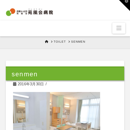
T
t
W
Nav
HOME
TOILET
SENMEN
senmen
2016年3月30日